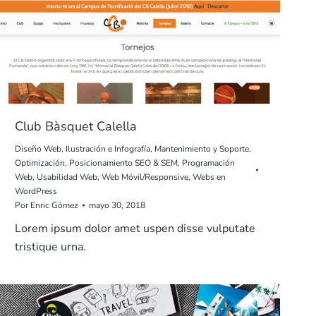
Club Bàsquet Calella
Diseño Web
,
Ilustración e Infografía
,
Mantenimiento y Soporte
,
Optimización
,
Posicionamiento SEO & SEM
,
Programación
Web
,
Usabilidad Web
,
Web Móvil/Responsive
,
Webs en
WordPress
Por
Enric Gómez
mayo 30, 2018
Lorem ipsum dolor amet uspen disse vulputate
tristique urna.