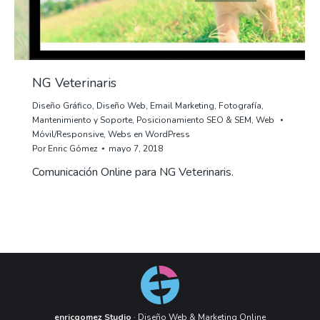
NG Veterinaris
Diseño Gráfico
,
Diseño Web
,
Email Marketing
,
Fotografía
,
Mantenimiento y Soporte
,
Posicionamiento SEO & SEM
,
Web
Móvil/Responsive
,
Webs en WordPress
Por
Enric Gómez
mayo 7, 2018
Comunicación Online para NG Veterinaris.
enricgomez Studio
· Diseño Web & Marketing Online