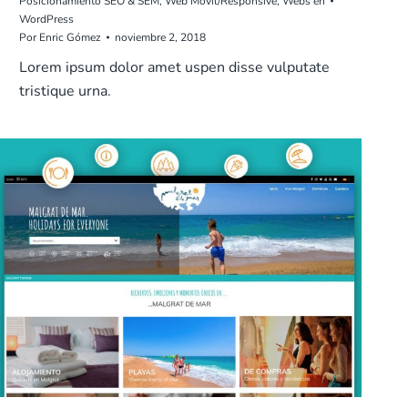
Posicionamiento SEO & SEM
,
Web Móvil/Responsive
,
Webs en
WordPress
Por
Enric Gómez
noviembre 2, 2018
Lorem ipsum dolor amet uspen disse vulputate
tristique urna.