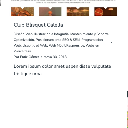
Club Bàsquet Calella
Diseño Web
,
Ilustración e Infografía
,
Mantenimiento y Soporte
,
Optimización
,
Posicionamiento SEO & SEM
,
Programación
Web
,
Usabilidad Web
,
Web Móvil/Responsive
,
Webs en
WordPress
Por
Enric Gómez
mayo 30, 2018
Lorem ipsum dolor amet uspen disse vulputate
tristique urna.