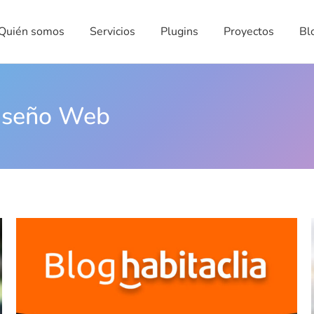
én somos
Servicios
Plugins
Proyectos
Blog
Quién somos
Servicios
Plugins
Proyectos
Bl
iseño Web