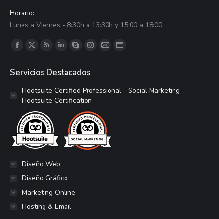
Horario:
Lunes a Viernes - 8:30h a 13:30h y 15:00 a 18:00
Encuéntranos en:
Facebook
X
RSS
LinkedIn
Skype
Instagram
Correo
Sitio
página
página
página
página
página
página
página
web
Servicios Destacados
se
se
se
se
se
se
se
página
abre
abre
abre
abre
abre
abre
abre
se
Hootsuite Certified Professional - Social Marketing
Hootsuite Certification
en
en
en
en
en
en
en
abre
una
una
una
una
una
una
una
en
ventana
ventana
ventana
ventana
ventana
ventana
ventana
una
nueva
nueva
nueva
nueva
nueva
nueva
nueva
ventana
nueva
Diseño Web
Diseño Gráfico
Marketing Online
Hosting & Email