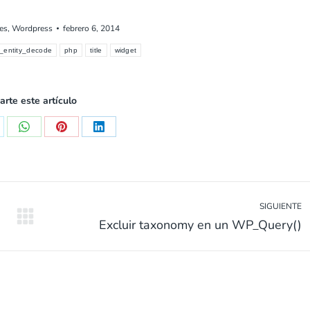
es
,
Wordpress
febrero 6, 2014
l_entity_decode
php
title
widget
rte este artículo
mpartir
Compartir
Compartir
Compartir
en
en
en
WhatsApp
Pinterest
LinkedIn
SIGUIENTE
Siguiente
Excluir taxonomy en un WP_Query()
entrada: