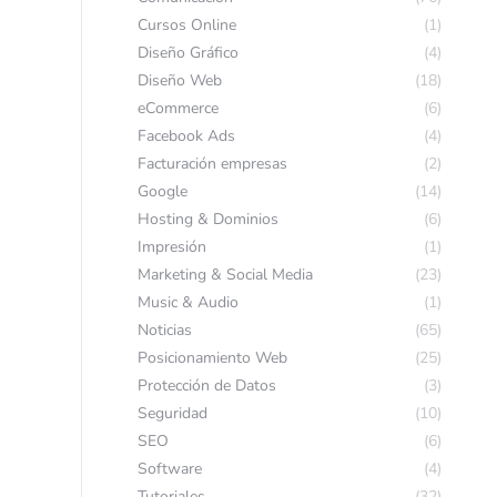
Cursos Online
(1)
Diseño Gráfico
(4)
Diseño Web
(18)
eCommerce
(6)
Facebook Ads
(4)
Facturación empresas
(2)
Google
(14)
Hosting & Dominios
(6)
Impresión
(1)
Marketing & Social Media
(23)
Music & Audio
(1)
Noticias
(65)
Posicionamiento Web
(25)
Protección de Datos
(3)
Seguridad
(10)
SEO
(6)
Software
(4)
Tutoriales
(32)