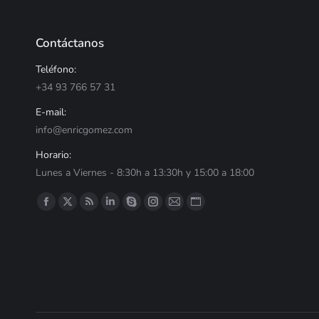
Contáctanos
Teléfono:
+34 93 766 57 31
E-mail:
info@enricgomez.com
Horario:
Lunes a Viernes - 8:30h a 13:30h y 15:00 a 18:00
Encuéntranos en:
Facebook
X
RSS
LinkedIn
Skype
Instagram
Correo
Sitio
página
página
página
página
página
página
página
web
se
se
se
se
se
se
se
página
abre
abre
abre
abre
abre
abre
abre
se
en
en
en
en
en
en
en
abre
una
una
una
una
una
una
una
en