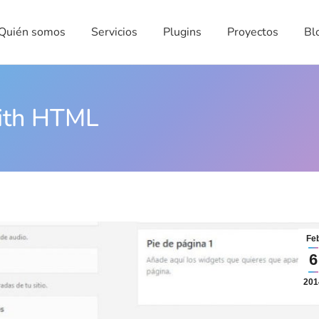
én somos
Servicios
Plugins
Proyectos
Blog
Quién somos
Servicios
Plugins
Proyectos
Bl
with HTML
Fe
6
201