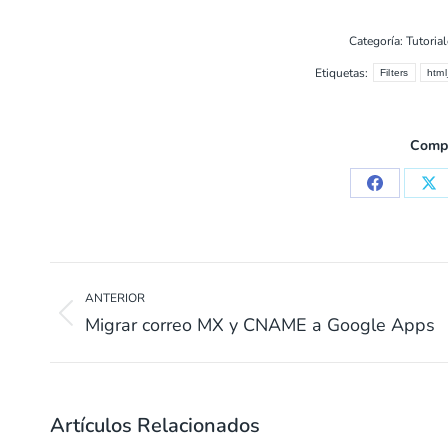
Categoría:
Tutorial
Etiquetas:
Filters
htm
Compa
Compartir
Co
en
en
Facebook
X
Navegación
de
ANTERIOR
Entrada
Migrar correo MX y CNAME a Google Apps
entradas
anterior:
Artículos Relacionados