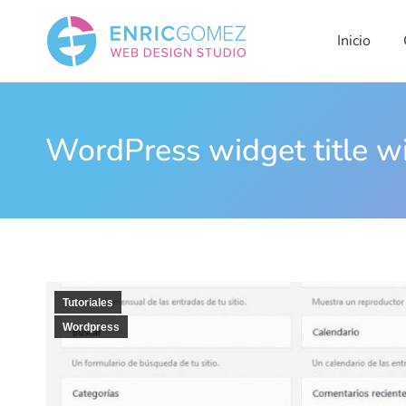
Inicio
Qui
Inicio
WordPress widget title 
Tutoriales
Wordpress