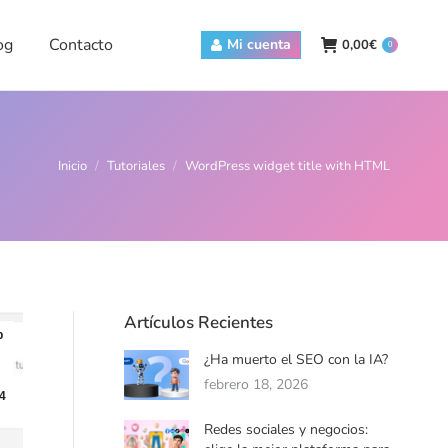
Contacto
Mi cuenta
0,00
€
0
og
Contacto
Mi cuenta
0,00
€
0
Estás aquí:
Inicio
Tutoriales
WordPress widget title with HTML
Artículos Recientes
b
¿Ha muerto el SEO con la IA?
febrero 18, 2026
4
Redes sociales y negocios: