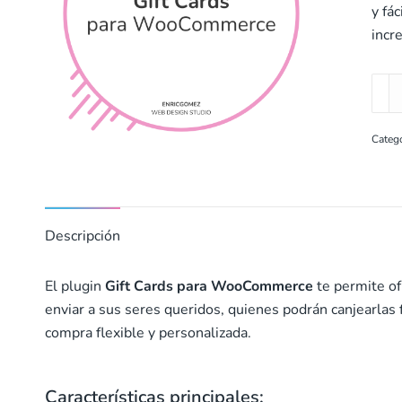
y fá
incr
Gift
Card
para
Categ
Woo
cant
Descripción
El plugin
Gift Cards para WooCommerce
te permite of
enviar a sus seres queridos, quienes podrán canjearlas 
compra flexible y personalizada.
Características principales: