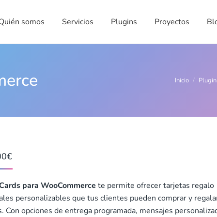
én somos
Servicios
Plugins
Proyectos
Blog
Quién somos
Servicios
Plugins
Proyectos
Bl
merce
Estás aquí:
Inicio
Plugin
00
€
t Cards para WooCommerce
te permite ofrecer tarjetas regalo
tales personalizables que tus clientes pueden comprar y regala
s. Con opciones de entrega programada, mensajes personaliza