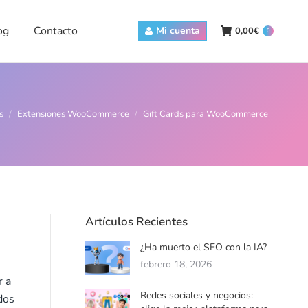
Contacto
Mi cuenta
0,00
€
0
og
Contacto
Mi cuenta
0,00
€
0
s
Extensiones WooCommerce
Gift Cards para WooCommerce
Artículos Recientes
¿Ha muerto el SEO con la IA?
febrero 18, 2026
r a
Redes sociales y negocios:
dos