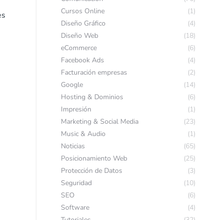
Cursos Online
(1)
es
Diseño Gráfico
(4)
Diseño Web
(18)
eCommerce
(6)
Facebook Ads
(4)
Facturación empresas
(2)
Google
(14)
Hosting & Dominios
(6)
Impresión
(1)
Marketing & Social Media
(23)
Music & Audio
(1)
Noticias
(65)
Posicionamiento Web
(25)
Protección de Datos
(3)
Seguridad
(10)
SEO
(6)
Software
(4)
Tutoriales
(32)