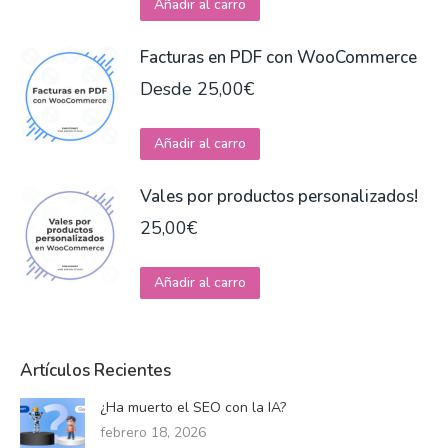
Este
Añadir al carro
producto
tiene
Facturas en PDF con WooCommerce
múltiples
Desde
25,00
€
variantes.
Las
Este
Añadir al carro
opciones
producto
se
tiene
Vales por productos personalizados!
pueden
múltiples
25,00
€
elegir
variantes.
en
Las
Añadir al carro
la
opciones
página
se
de
pueden
producto
Artículos Recientes
elegir
en
¿Ha muerto el SEO con la IA?
la
febrero 18, 2026