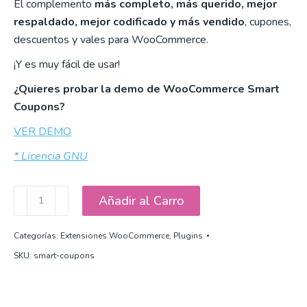
El complemento
más completo, más querido, mejor
respaldado, mejor codificado y más vendido
, cupones,
descuentos y vales para WooCommerce.
¡Y es muy fácil de usar!
¿Quieres probar la demo de WooCommerce Smart
Coupons?
VER DEMO
* Licencia GNU
Cupones
Añadir al Carro
inteligentes
con
Categorías:
Extensiones WooCommerce
,
Plugins
WooCommerce
SKU:
smart-coupons
cantidad