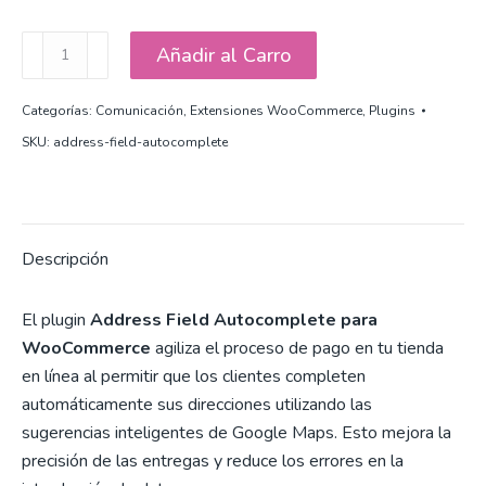
Address
Añadir al Carro
Field
Autocomplete
Categorías:
Comunicación
,
Extensiones WooCommerce
,
Plugins
para
SKU:
address-field-autocomplete
WooCommerce
cantidad
Descripción
El plugin
Address Field Autocomplete para
WooCommerce
agiliza el proceso de pago en tu tienda
en línea al permitir que los clientes completen
automáticamente sus direcciones utilizando las
sugerencias inteligentes de Google Maps. Esto mejora la
precisión de las entregas y reduce los errores en la