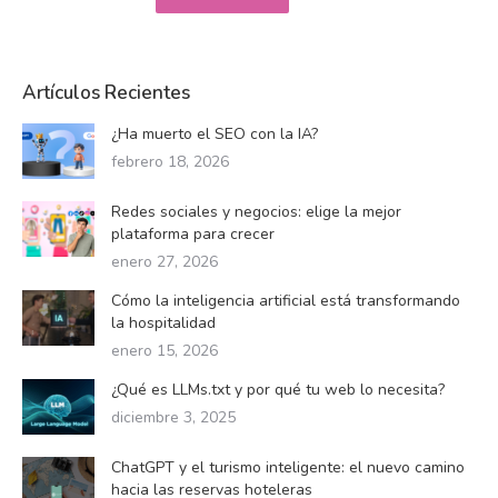
opciones
producto
se
tiene
pueden
múltiples
Artículos Recientes
elegir
variantes.
en
¿Ha muerto el SEO con la IA?
Las
la
febrero 18, 2026
opciones
página
se
de
Redes sociales y negocios: elige la mejor
pueden
plataforma para crecer
producto
elegir
enero 27, 2026
en
Cómo la inteligencia artificial está transformando
la
la hospitalidad
página
enero 15, 2026
de
¿Qué es LLMs.txt y por qué tu web lo necesita?
producto
diciembre 3, 2025
ChatGPT y el turismo inteligente: el nuevo camino
hacia las reservas hoteleras