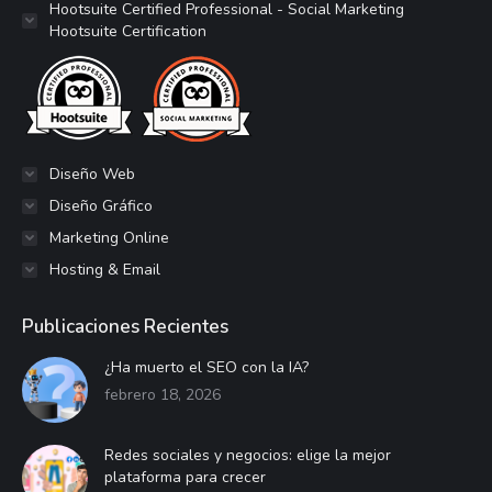
abre
abre
abre
abre
abre
abre
abre
se
Hootsuite Certified Professional - Social Marketing
Hootsuite Certification
en
en
en
en
en
en
en
abre
una
una
una
una
una
una
una
en
ventana
ventana
ventana
ventana
ventana
ventana
ventana
una
nueva
nueva
nueva
nueva
nueva
nueva
nueva
ventana
nueva
Diseño Web
Diseño Gráfico
Marketing Online
Hosting & Email
Publicaciones Recientes
¿Ha muerto el SEO con la IA?
febrero 18, 2026
Redes sociales y negocios: elige la mejor
plataforma para crecer