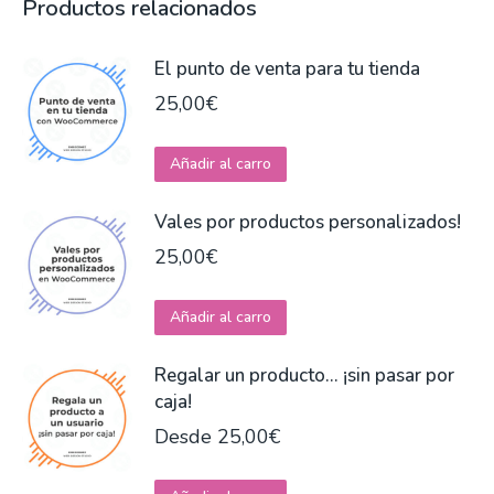
Productos relacionados
El punto de venta para tu tienda
25,00
€
Este
Añadir al carro
producto
tiene
Vales por productos personalizados!
múltiples
25,00
€
variantes.
Las
Añadir al carro
opciones
se
Regalar un producto... ¡sin pasar por
pueden
caja!
elegir
Desde
25,00
€
en
la
Este