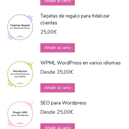
Añadir al carro
página
producto
de
tiene
Tarjetas de regalo para fidelizar
producto
múltiples
clientes
variantes.
25,00
€
Las
opciones
Añadir al carro
se
pueden
WPML WordPress en varios idiomas
elegir
Desde
35,00
€
en
la
Este
Añadir al carro
página
producto
de
tiene
SEO para Wordpress
producto
múltiples
Desde
25,00
€
variantes.
Las
Este
Añadir al carro