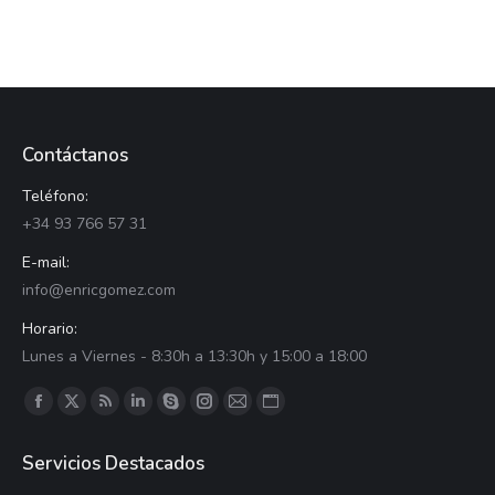
Contáctanos
Teléfono:
+34 93 766 57 31
E-mail:
info@enricgomez.com
Horario:
Lunes a Viernes - 8:30h a 13:30h y 15:00 a 18:00
Encuéntranos en:
Facebook
X
RSS
LinkedIn
Skype
Instagram
Correo
Sitio
página
página
página
página
página
página
página
web
Servicios Destacados
se
se
se
se
se
se
se
página