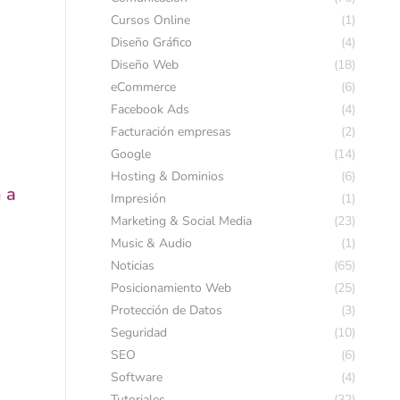
Cursos Online
(1)
Diseño Gráfico
(4)
Diseño Web
(18)
eCommerce
(6)
Facebook Ads
(4)
Facturación empresas
(2)
Google
(14)
Hosting & Dominios
(6)
 a
Impresión
(1)
Marketing & Social Media
(23)
Music & Audio
(1)
Noticias
(65)
Posicionamiento Web
(25)
Protección de Datos
(3)
Seguridad
(10)
SEO
(6)
Software
(4)
Tutoriales
(32)