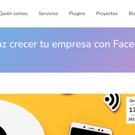
én somos
Servicios
Plugins
Proyectos
Blog
Quién somos
Servicios
Plugins
Proyectos
Bl
az crecer tu empresa con Fac
Oc
1
202