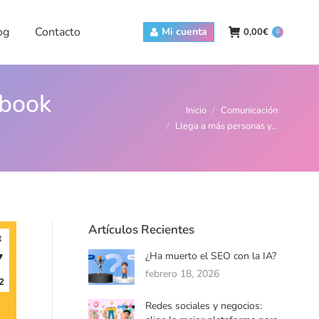
Contacto
Mi cuenta
0,00
€
0
og
Contacto
Mi cuenta
0,00
€
0
ebook
Estás aquí:
Inicio
Comunicación
Llega a más personas y…
Artículos Recientes
t
¿Ha muerto el SEO con la IA?
7
febrero 18, 2026
2
Redes sociales y negocios: