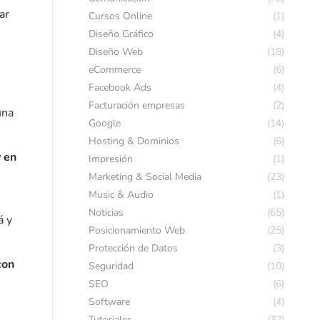
ar
Cursos Online
(1)
Diseño Gráfico
(4)
Diseño Web
(18)
eCommerce
(6)
Facebook Ads
(4)
Facturación empresas
(2)
una
Google
(14)
Hosting & Dominios
(6)
y en
Impresión
(1)
Marketing & Social Media
(23)
Music & Audio
(1)
Noticias
(65)
á y
Posicionamiento Web
(25)
Protección de Datos
(3)
con
Seguridad
(10)
SEO
(6)
Software
(4)
Tutoriales
(32)