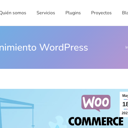
én somos
Servicios
Plugins
Proyectos
Blog
Quién somos
Servicios
Plugins
Proyectos
Bl
enimiento WordPress
Es
I
Ma
1
202