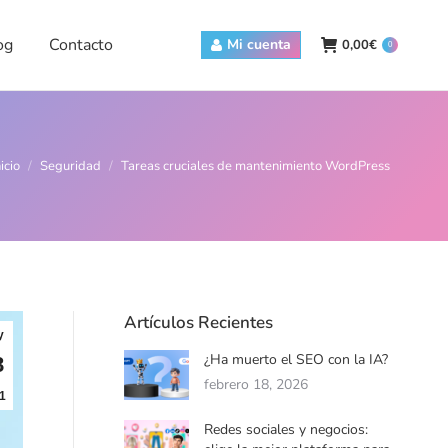
Contacto
Mi cuenta
0,00
€
0
og
Contacto
Mi cuenta
0,00
€
0
tás aquí:
nicio
Seguridad
Tareas cruciales de mantenimiento WordPress
Artículos Recientes
y
¿Ha muerto el SEO con la IA?
8
febrero 18, 2026
1
Redes sociales y negocios: