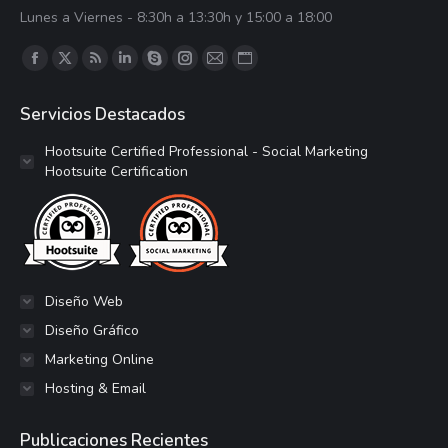
Lunes a Viernes - 8:30h a 13:30h y 15:00 a 18:00
Encuéntranos en:
Facebook
X
RSS
LinkedIn
Skype
Instagram
Correo
Sitio
página
página
página
página
página
página
página
web
Servicios Destacados
se
se
se
se
se
se
se
página
abre
abre
abre
abre
abre
abre
abre
se
Hootsuite Certified Professional - Social Marketing
Hootsuite Certification
en
en
en
en
en
en
en
abre
una
una
una
una
una
una
una
en
ventana
ventana
ventana
ventana
ventana
ventana
ventana
una
nueva
nueva
nueva
nueva
nueva
nueva
nueva
ventana
nueva
Diseño Web
Diseño Gráfico
Marketing Online
Hosting & Email
Publicaciones Recientes