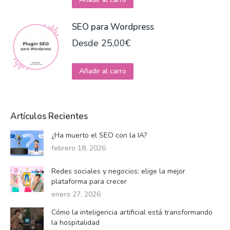
de
se
producto
pueden
SEO para Wordpress
elegir
Desde
25,00
€
en
la
Este
Añadir al carro
página
producto
de
tiene
producto
múltiples
Artículos Recientes
variantes.
¿Ha muerto el SEO con la IA?
Las
febrero 18, 2026
opciones
se
Redes sociales y negocios: elige la mejor
pueden
plataforma para crecer
elegir
enero 27, 2026
en
Cómo la inteligencia artificial está transformando
la
la hospitalidad
página