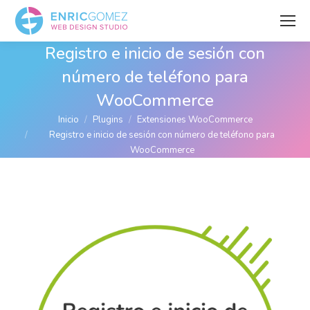
Registro e inicio de sesión con
número de teléfono para
WooCommerce
Estás aquí:
Inicio
Plugins
Extensiones WooCommerce
Registro e inicio de sesión con número de teléfono para
WooCommerce