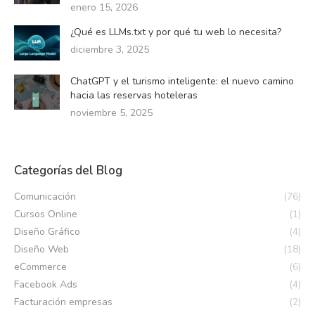
enero 15, 2026
de
¿Qué es LLMs.txt y por qué tu web lo necesita?
producto
diciembre 3, 2025
ChatGPT y el turismo inteligente: el nuevo camino
hacia las reservas hoteleras
noviembre 5, 2025
Categorías del Blog
Comunicación
(76)
Cursos Online
(1)
Diseño Gráfico
(4)
Diseño Web
(18)
eCommerce
(6)
Facebook Ads
(4)
Facturación empresas
(2)