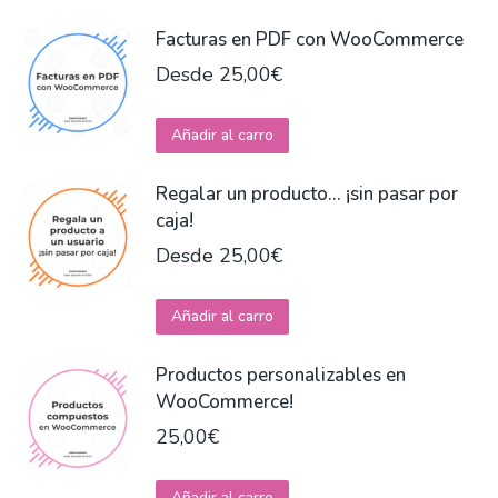
Facturas en PDF con WooCommerce
Desde
25,00
€
Este
Añadir al carro
producto
tiene
Regalar un producto... ¡sin pasar por
múltiples
caja!
variantes.
Desde
25,00
€
Las
opciones
Este
Añadir al carro
se
producto
pueden
tiene
Productos personalizables en
elegir
múltiples
WooCommerce!
en
variantes.
25,00
€
la
Las
página
opciones
Añadir al carro