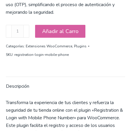
uso (OTP), simplificando el proceso de autenticación y
mejorando la seguridad.
Registro
Añadir al Carro
e
inicio
Categorías:
Extensiones WooCommerce
,
Plugins
de
SKU:
registration-login-mobile-phone
sesión
con
número
de
Descripción
teléfono
para
Transforma la experiencia de tus clientes y refuerza la
WooCommerce
seguridad de tu tienda online con el plugin «Registration &
cantidad
Login with Mobile Phone Number» para WooCommerce.
Este plugin facilita el registro y acceso de los usuarios