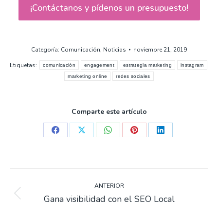
opciones
¡Contáctanos y pídenos un presupuesto!
se
pueden
elegir
Categoría:
Comunicación
,
Noticias
noviembre 21, 2019
en
Etiquetas:
comunicación
engagement
estrategia marketing
instagram
la
marketing online
redes sociales
página
de
producto
Comparte este artículo
Compartir
Compartir
Compartir
Compartir
Compartir
en
en
en
en
en
Facebook
X
WhatsApp
Pinterest
LinkedIn
Navegación
de
ANTERIOR
Gana visibilidad con el SEO Local
Entrada
entradas
anterior: