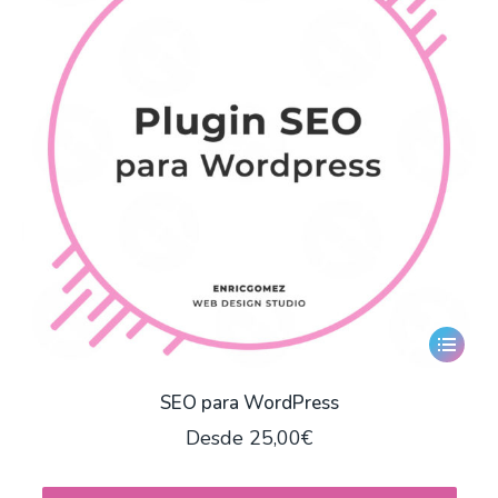
Este
producto
tiene
SEO para WordPress
múltiple
Desde
25,00
€
variantes
Las