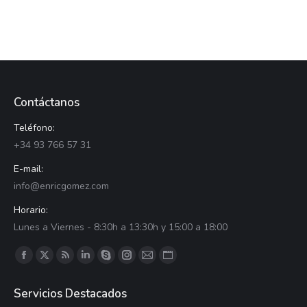
Contáctanos
Teléfono:
+34 93 766 57 31
E-mail:
info@enricgomez.com
Horario:
Lunes a Viernes - 8:30h a 13:30h y 15:00 a 18:00
Encuéntranos en:
Facebook
X
RSS
LinkedIn
Skype
Instagram
Correo
Sitio
página
página
página
página
página
página
página
web
Servicios Destacados
se
se
se
se
se
se
se
página