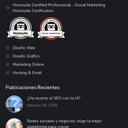
abre
abre
abre
abre
abre
abre
abre
se
Hootsuite Certified Professional - Social Marketing
Hootsuite Certification
en
en
en
en
en
en
en
abre
una
una
una
una
una
una
una
en
ventana
ventana
ventana
ventana
ventana
ventana
ventana
una
nueva
nueva
nueva
nueva
nueva
nueva
nueva
ventana
nueva
Diseño Web
Diseño Gráfico
Marketing Online
Hosting & Email
Publicaciones Recientes
¿Ha muerto el SEO con la IA?
febrero 18, 2026
Redes sociales y negocios: elige la mejor
plataforma para crecer