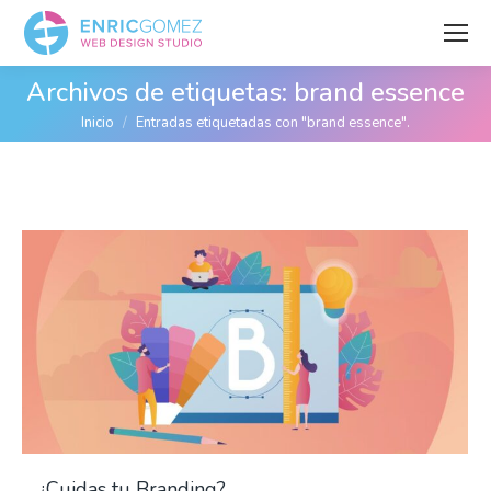
Archivos de etiquetas:
brand essence
Estás aquí:
Inicio
Entradas etiquetadas con "brand essence".
¿Cuidas tu Branding?