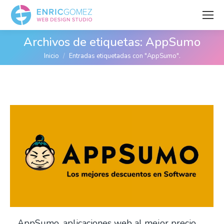
Archivos de etiquetas:
AppSumo
Estás aquí:
Inicio
Entradas etiquetadas con "AppSumo".
AppSumo, aplicaciones web al mejor precio