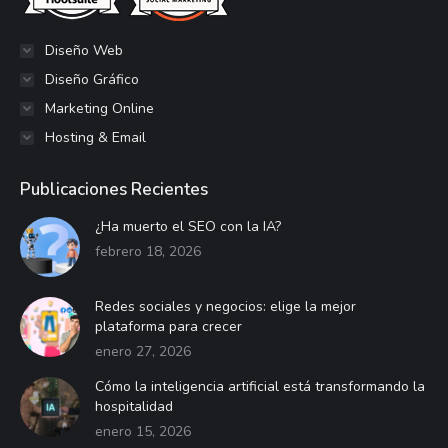
nueva
nueva
nueva
nueva
nueva
nueva
nueva
ventana
nueva
Diseño Web
Diseño Gráfico
Marketing Online
Hosting & Email
Publicaciones Recientes
¿Ha muerto el SEO con la IA?
febrero 18, 2026
Redes sociales y negocios: elige la mejor
plataforma para crecer
enero 27, 2026
Cómo la inteligencia artificial está transformando la
hospitalidad
enero 15, 2026