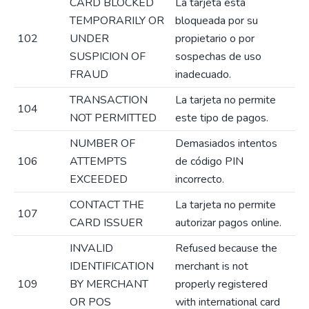
CARD BLOCKED
La tarjeta está
TEMPORARILY OR
bloqueada por su
102
UNDER
propietario o por
SUSPICION OF
sospechas de uso
FRAUD
inadecuado.
TRANSACTION
La tarjeta no permite
104
NOT PERMITTED
este tipo de pagos.
NUMBER OF
Demasiados intentos
106
ATTEMPTS
de código PIN
EXCEEDED
incorrecto.
CONTACT THE
La tarjeta no permite
107
CARD ISSUER
autorizar pagos online.
INVALID
Refused because the
IDENTIFICATION
merchant is not
109
BY MERCHANT
properly registered
OR POS
with international card