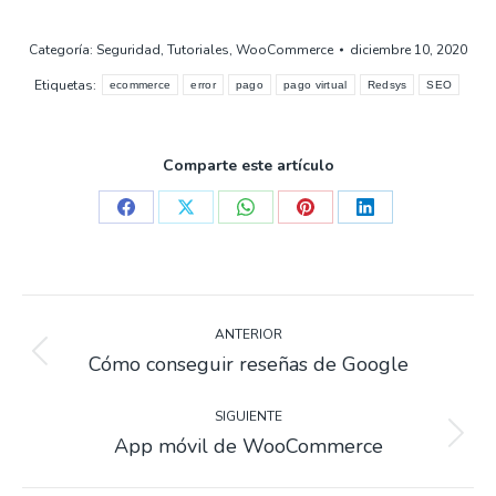
pueden
elegir
Categoría:
Seguridad
,
Tutoriales
,
WooCommerce
diciembre 10, 2020
en
Etiquetas:
ecommerce
error
pago
pago virtual
Redsys
SEO
la
página
de
Comparte este artículo
producto
Compartir
Compartir
Compartir
Compartir
Compartir
en
en
en
en
en
Facebook
X
WhatsApp
Pinterest
LinkedIn
Navegación
de
ANTERIOR
Cómo conseguir reseñas de Google
Entrada
entradas
anterior:
SIGUIENTE
App móvil de WooCommerce
Siguiente
entrada: