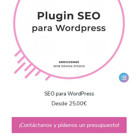
Este
producto
tiene
SEO para WordPress
múltiple
Desde
25,00
€
variantes
Las
opciones
¡Contáctanos y pídenos un presupuesto!
se